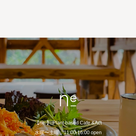
【ne-】 Plant-based Cafe &Act
水曜〜土曜 11:00-16:00 open