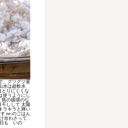
で、グツグツ釜
山水は超軟水
はとりにくくな
は使うようにし
 島の循環のな
日干しして 太陽
キラキラと輝い
 ne-のごはん
かけ合わさって
今日も いの