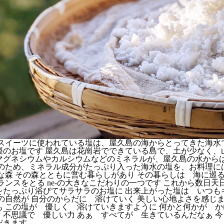
理やスイーツに使われている塩は、屋久島の海からとってきた海水
製のお塩です 屋久島は花崗岩でできている島で、土が少なく、
マグネシウムやカルシウムなどのミネラルが、屋久島の水から
そのため、ミネラル成分がたっぷり入った海水の塩を、お料理に
な森 その森とともに営む暮らしがあり その暮らしは 海に巡る
ランスをとる ne-の大きなこだわりの一つです これから数日天
をたっぷり浴びてサラサラのお塩に 出来上がった塩は いつも
の自然が 自分のからだに 溶けていく 美しい心地よさを感じます
も この塩が 優しく 溶けていきますように 何かと何かが 
 不思議で 優しい力 あぁ すべてが 生きているんだなぁ 
だきます