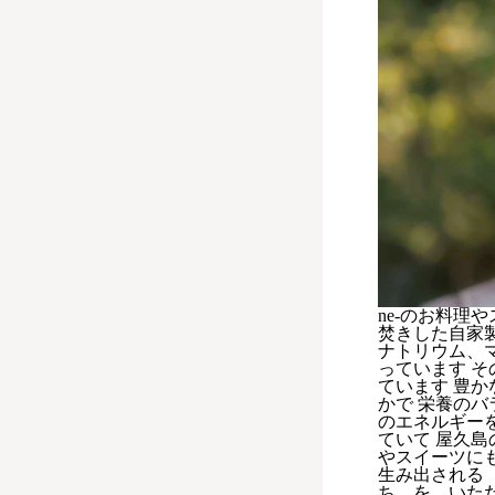
ne-のお料
焚きした自家
ナトリウム、
っています 
ています 豊か
かで 栄養のバ
のエネルギー
ていて 屋久島
やスイーツに
生み出される
ち を いた